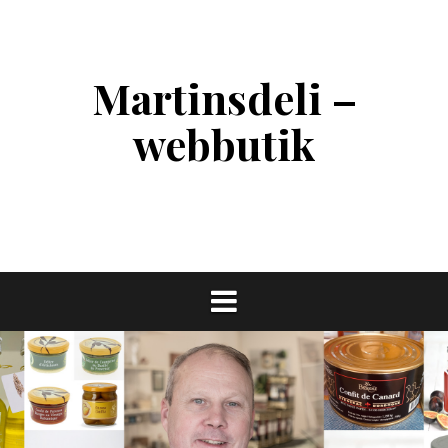
Skip
to
content
Martinsdeli –
webbutik