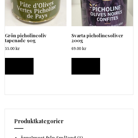
Grön picholineoliv
Svarta picholinesoliver
tapenade 90g
200g
55.00
kr
69.00
kr
Läs mer
Läs mer
Produktkategorier
Äppelmust från Småland
(1)