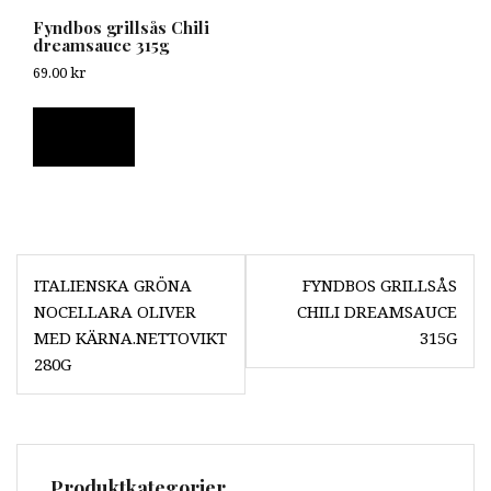
Fyndbos grillsås Chili
dreamsauce 315g
69.00
kr
Läs mer
Inläggsnavigering
ITALIENSKA GRÖNA
FYNDBOS GRILLSÅS
NOCELLARA OLIVER
CHILI DREAMSAUCE
MED KÄRNA.NETTOVIKT
315G
280G
Produktkategorier