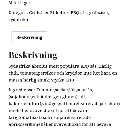
Slut i lager
Kategori:
Grillsåser
Etiketter:
BBQ sås
,
grillsåser
,
sydafrika
Beskrivning
Beskrivning
Sydasfrika absolut mest populära BBQ sås. Härlig
chili, tomater,persikor och kryddor. Inte het bara en
massa härlig smak. Styrka 1/10.
Ingredienser:Tomater,socker,lök,sojasås,
(sojabönor,vete)(allergen gluten)salt,
bakteriekultur),vinäger,vatten,rehydreradepersikor(i
nnehåller svaveldioxid för att bevara
färg,tomatpastasolrosolja,rehydrerade
aprikoser8innehåller svaveldioxid för att bevara