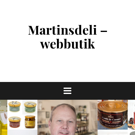
Skip
to
content
Martinsdeli –
webbutik