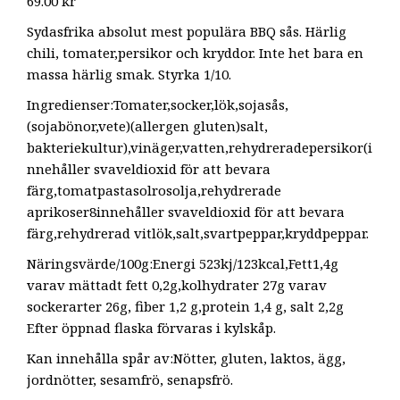
69.00
kr
Sydasfrika absolut mest populära BBQ sås. Härlig
chili, tomater,persikor och kryddor. Inte het bara en
massa härlig smak. Styrka 1/10.
Ingredienser:Tomater,socker,lök,sojasås,
(sojabönor,vete)(allergen gluten)salt,
bakteriekultur),vinäger,vatten,rehydreradepersikor(i
nnehåller svaveldioxid för att bevara
färg,tomatpastasolrosolja,rehydrerade
aprikoser8innehåller svaveldioxid för att bevara
färg,rehydrerad vitlök,salt,svartpeppar,kryddpeppar.
Näringsvärde/100g:Energi 523kj/123kcal,Fett1,4g
varav mättadt fett 0,2g,kolhydrater 27g varav
sockerarter 26g, fiber 1,2 g,protein 1,4 g, salt 2,2g
Efter öppnad flaska förvaras i kylskåp.
Kan innehålla spår av:Nötter, gluten, laktos, ägg,
jordnötter, sesamfrö, senapsfrö.