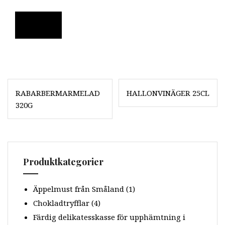
Läs mer
Inläggsnavigering
RABARBERMARMELAD
HALLONVINÄGER 25CL
320G
Produktkategorier
Äppelmust från Småland
(1)
Chokladtryfflar
(4)
Färdig delikatesskasse för upphämtning i