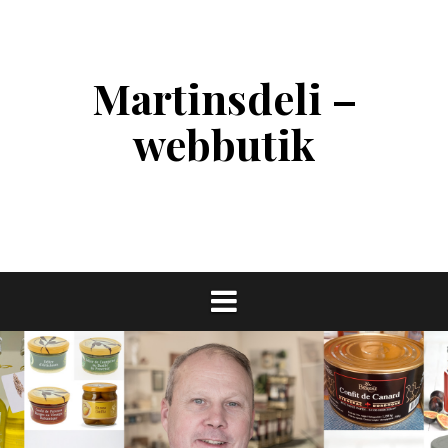
Skip
to
content
Martinsdeli –
webbutik