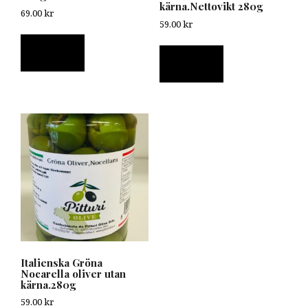
kärna.Nettovikt 280g
69.00
kr
59.00
kr
Läs mer
Läs mer
Italienska Gröna
Nocarella oliver utan
kärna.280g
59.00
kr