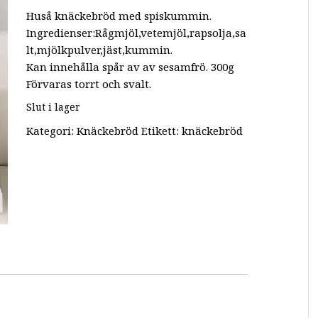
Huså knäckebröd med spiskummin.
Ingredienser:Rågmjöl,vetemjöl,rapsolja,sa
lt,mjölkpulver,jäst,kummin.
Kan innehålla spår av av sesamfrö. 300g
Förvaras torrt och svalt.
Slut i lager
Kategori:
Knäckebröd
Etikett:
knäckebröd