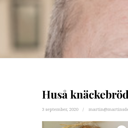
Huså knäckebrö
3 september, 2020
martin@martinsde