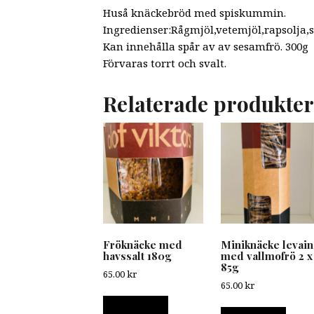
Huså knäckebröd med spiskummin.
Ingredienser:Rågmjöl,vetemjöl,rapsolja,
Kan innehålla spår av av sesamfrö. 300g
Förvaras torrt och svalt.
Relaterade produkter
Fröknäcke med
Miniknäcke levain
havssalt 180g
med vallmofrö 2 x
85g
65.00
kr
65.00
kr