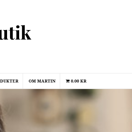
utik
ODUKTER
OM MARTIN
0.00 KR