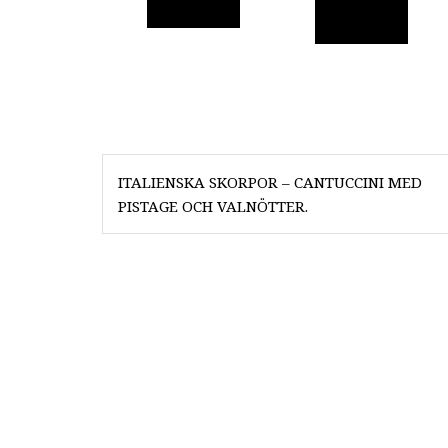
Läs mer
Läs mer
Inläggsnavigering
ITALIENSKA SKORPOR – CANTUCCINI MED
PISTAGE OCH VALNÖTTER.