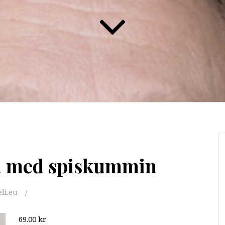
d med spiskummin
li.eu
69.00
kr