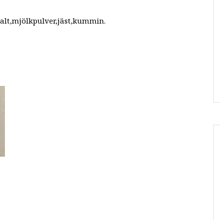
salt,mjölkpulver,jäst,kummin.