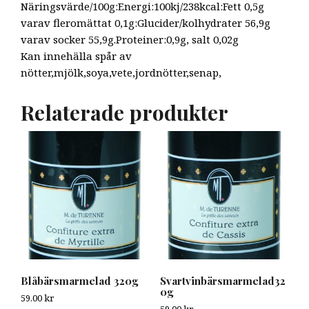
Näringsvärde/100g:Energi:100kj/238kcal:Fett 0,5g
varav fleromättat 0,1g:Glucider/kolhydrater 56,9g
varav socker 55,9g.Proteiner:0,9g, salt 0,02g
Kan innehälla spår av
nötter,mjölk,soya,vete,jordnötter,senap,
Relaterade produkter
Blåbärsmarmelad 320g
Svartvinbärsmarmelad32
0g
59.00
kr