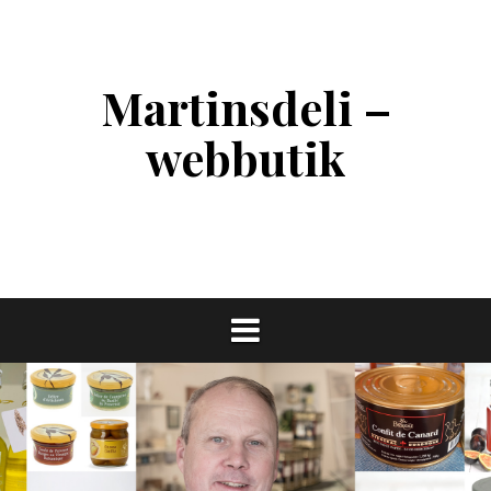
Skip
to
content
Martinsdeli –
webbutik