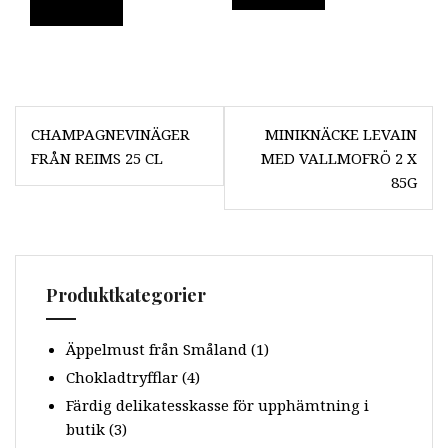
Inläggsnavigering
CHAMPAGNEVINÄGER
MINIKNÄCKE LEVAIN
FRÅN REIMS 25 CL
MED VALLMOFRÖ 2 X
85G
Produktkategorier
Äppelmust från Småland
(1)
Chokladtryfflar
(4)
Färdig delikatesskasse för upphämtning i
butik
(3)