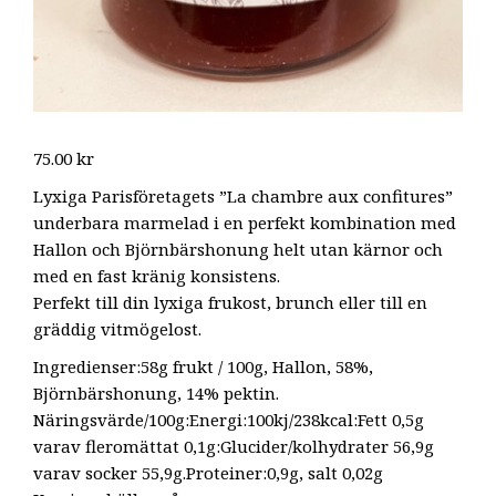
75.00
kr
Lyxiga Parisföretagets ”La chambre aux confitures”
underbara marmelad i en perfekt kombination med
Hallon och Björnbärshonung helt utan kärnor och
med en fast kränig konsistens.
Perfekt till din lyxiga frukost, brunch eller till en
gräddig vitmögelost.
Ingredienser:58g frukt / 100g, Hallon, 58%,
Björnbärshonung, 14% pektin.
Näringsvärde/100g:Energi:100kj/238kcal:Fett 0,5g
varav fleromättat 0,1g:Glucider/kolhydrater 56,9g
varav socker 55,9g.Proteiner:0,9g, salt 0,02g