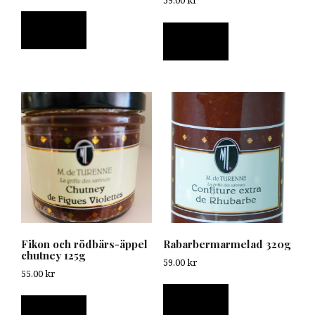
59.00
kr
Läs mer
Läs mer
Fikon och rödbärs-äppel
Rabarbermarmelad 320g
chutney 125g
59.00
kr
55.00
kr
Läs mer
Läs mer