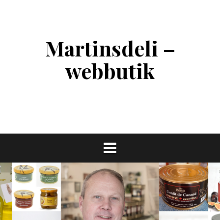
Skip
to
content
Martinsdeli –
webbutik