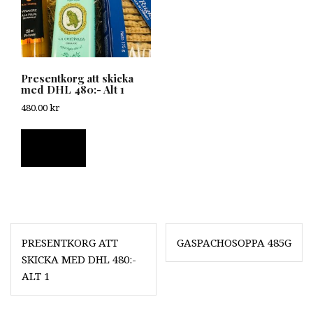
Presentkorg att skicka
med DHL 480:- Alt 1
480.00
kr
Läs mer
Inläggsnavigering
PRESENTKORG ATT
GASPACHOSOPPA 485G
SKICKA MED DHL 480:-
ALT 1