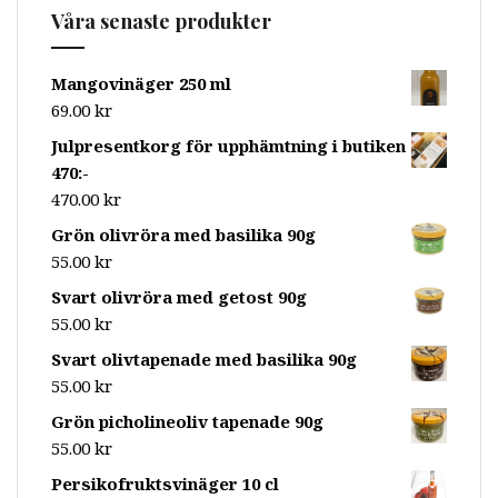
Våra senaste produkter
Mangovinäger 250 ml
69.00
kr
Julpresentkorg för upphämtning i butiken
470:-
470.00
kr
Grön olivröra med basilika 90g
55.00
kr
Svart olivröra med getost 90g
55.00
kr
Svart olivtapenade med basilika 90g
55.00
kr
Grön picholineoliv tapenade 90g
55.00
kr
Persikofruktsvinäger 10 cl