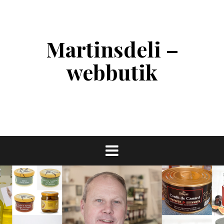
Skip
to
content
Martinsdeli –
webbutik