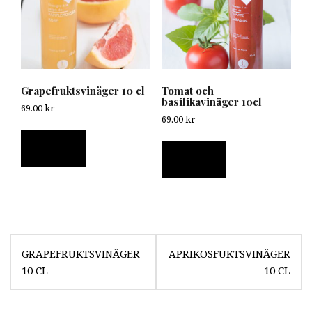
Grapefruktsvinäger 10 cl
Tomat och
basilikavinäger 10cl
69.00
kr
69.00
kr
Läs mer
Läs mer
Inläggsnavigering
GRAPEFRUKTSVINÄGER
APRIKOSFUKTSVINÄGER
10 CL
10 CL