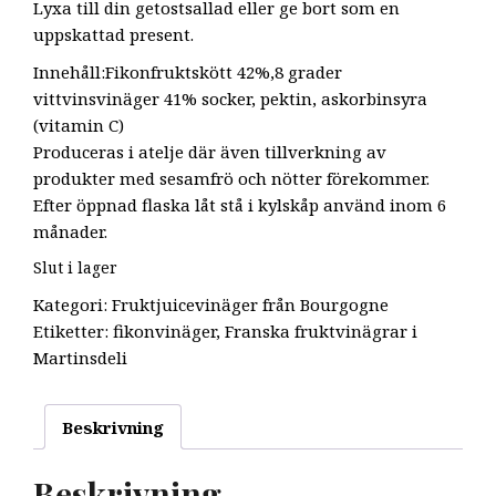
Lyxa till din getostsallad eller ge bort som en
uppskattad present.
Innehåll:Fikonfruktskött 42%,8 grader
vittvinsvinäger 41% socker, pektin, askorbinsyra
(vitamin C)
Produceras i atelje där även tillverkning av
produkter med sesamfrö och nötter förekommer.
Efter öppnad flaska låt stå i kylskåp använd inom 6
månader.
Slut i lager
Kategori:
Fruktjuicevinäger från Bourgogne
Etiketter:
fikonvinäger
,
Franska fruktvinägrar i
Martinsdeli
Beskrivning
Beskrivning