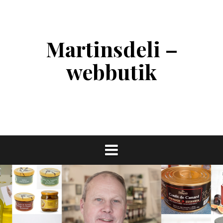
Skip
to
content
Martinsdeli –
webbutik